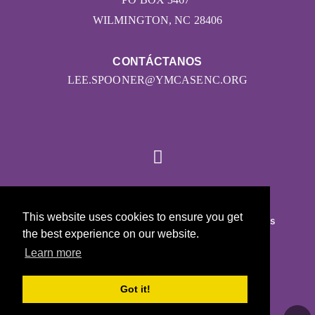
WILMINGTON, NC 28406
CONTÁCTANOS
LEE.SPOONER@YMCASENC.ORG
© 2026
This website uses cookies to ensure you get
Girls on the Run - Todos los derechos reservados
the best experience on our website.
POLÍTICA DE PRIVACIDAD
Learn more
Con la tecnología de Pinwheel.us
LOGIN
Got it!