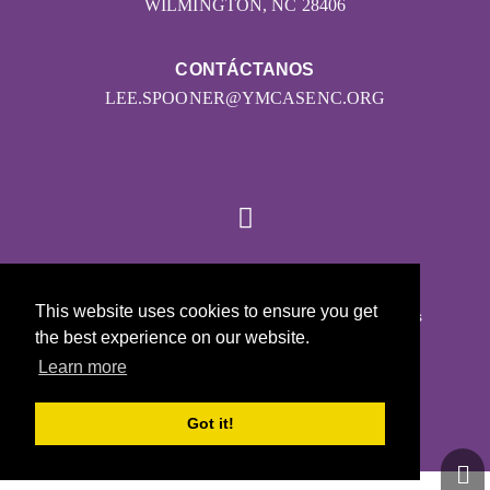
WILMINGTON, NC 28406
CONTÁCTANOS
LEE.SPOONER@YMCASENC.ORG
© 2026
This website uses cookies to ensure you get
Girls on the Run - Todos los derechos reservados
the best experience on our website.
POLÍTICA DE PRIVACIDAD
Learn more
Con la tecnología de Pinwheel.us
LOGIN
Got it!